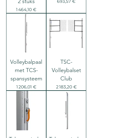
2 stuks
Prix
693,57 €
Prix
1 464,10 €
Volleybalpaal
TSC-
met TCS-
Volleybalset
spansysteem
Club
Prix
Prix
1 206,01 €
2 183,20 €