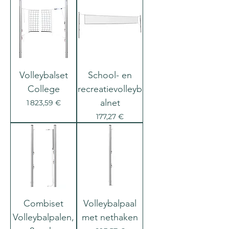
Volleybalset
School- en
College
recreatievolleyb
alnet
Prix
1 823,59 €
Prix
177,27 €
Combiset
Volleybalpaal
Volleybalpalen,
met nethaken