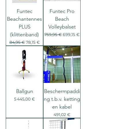
Funtec
Funtec Pro
Beachantennes
Beach
PLUS
Volleybalset
(klittenband)
Prix original
Prix promotionnel
759,95 €
699,15 €
Prix original
Prix promotionnel
84,95 €
78,15 €
Ballgun
Beschermpaddi
ng t.b.v. ketting
Prix
5 445,00 €
en kabel
Prix
491,02 €