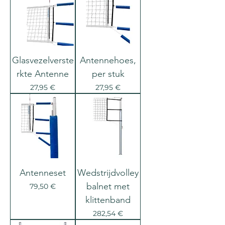
Glasvezelverste
Antennehoes,
rkte Antenne
per stuk
Prix
Prix
27,95 €
27,95 €
Antenneset
Wedstrijdvolley
balnet met
Prix
79,50 €
klittenband
Prix
282,54 €