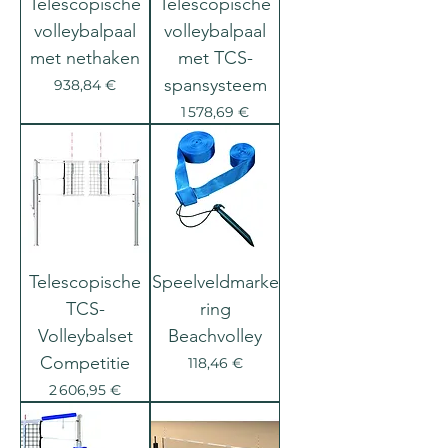
Telescopische
Telescopische
volleybalpaal
volleybalpaal
met nethaken
met TCS-
spansysteem
Prix
938,84 €
Prix
1 578,69 €
Telescopische
Speelveldmarke
TCS-
ring
Volleybalset
Beachvolley
Competitie
Prix
118,46 €
Prix
2 606,95 €