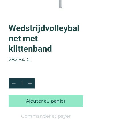
Wedstrijdvolleybal
net met
klittenband
Prix
282,54 €
Quantité
*
Ajouter au panier
Commander et payer