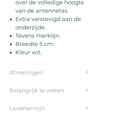
over de volledige hoogte
van de antennetas.
Extra verstevigd aan de
onderzijde.
Tevens merklijn.
Breedte 5 cm.
Kleur wit.
Afmetingen
Breedte 5cm
Belangrijk te weten
Met volledige klittenbandsluiting
Levertermijn
Uitgevoerd volgens NEN-norm
NEN-EN 1271
1-2 weken