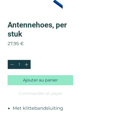
Antennehoes, per
stuk
Prix
27,95 €
Quantité
*
Ajouter au panier
Commander et payer
Met klittebandsluiting