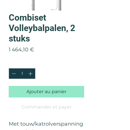
Combiset
Volleybalpalen, 2
stuks
Prix
1 464,10 €
Quantité
*
Ajouter au panier
Commander et payer
Met touw/katrolverspanning