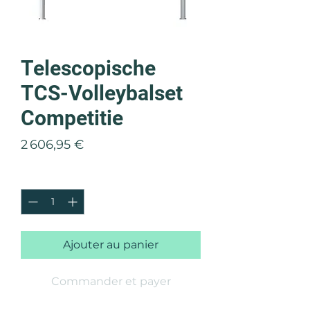
Telescopische
TCS-Volleybalset
Competitie
Prix
2 606,95 €
Quantité
*
Ajouter au panier
Commander et payer