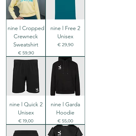
nine l Cropped
nine l Free 2
Crewneck
Unisex
Sweatshirt
Prijs
€ 29,90
Prijs
€ 59,90
nine l Quick 2
nine l Garda
Unisex
Hoodie
Prijs
Prijs
€ 19,00
€ 55,00