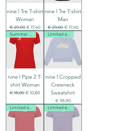
nine l Tre T-shirt
nine l Tre T-shirt
Woman
Man
Normale prijs
Verkoopprijs
Normale prijs
Verkoopprijs
€ 29,00
€ 17,40
€ 29,00
€ 17,40
Summer Sales
Limited edition
nine l Pipe 2 T-
nine l Cropped
shirt Woman
Crewneck
Sweatshirt
Normale prijs
Verkoopprijs
€ 18,00
€ 10,80
Prijs
€ 59,90
Limited edition
Limited edition