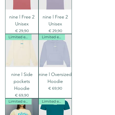
nine l Free 2
nine l Free 2
Unisex
Unisex
Prijs
Prijs
€ 29,90
€ 29,90
Limited edition
Limited edition
nine l Side
nine l Oversized
pockets
Hoodie
Hoodie
Prijs
€ 69,90
Prijs
€ 69,90
Limited edition
Limited edition