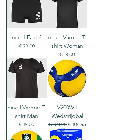
nine l Fast 4
nine l Varone T-
shirt Woman
Prijs
€ 29,00
Prijs
€ 19,00
nine l Varone T-
V200W I
shirt Man
Wedstrijdbal
Prijs
Normale prijs
Verkoopprijs
€ 19,00
€ 109,95
€ 104,45