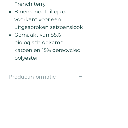
French terry
Bloemendetail op de
voorkant voor een
uitgesproken seizoenslook
Gemaakt van 85%
biologisch gekamd
katoen en 15% gerecycled
polyester
Productinformatie
Gooi ‘m aan. Ontspan. Blijf in je
flow.
Deze lichtgewicht zomerse sweater
Meest verkocht
is perfect voor die tussenmomenten
— net na je training, tijdens een
herstelwandeling of op een zwoele
zomeravond.