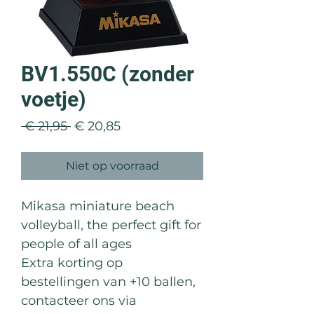
BV1.550C (zonder
voetje)
Normale
Verkoopprijs
 € 21,95 
€ 20,85
prijs
Niet op voorraad
Mikasa miniature beach
volleyball, the perfect gift for
people of all ages
Extra korting op
bestellingen van +10 ballen,
contacteer ons via