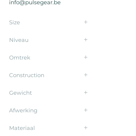
info@pulsegear.be
Size
Mini ball
Niveau
Promotion
Omtrek
46.5-48.5 cm
Construction
Stitched
Gewicht
140-160 gr
Afwerking
Promotional Miniature Ball
Materiaal