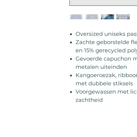
Oversized uniseks p
Zachte geborstelde fl
en 15% gerecycled pol
Gevoerde capuchon me
metalen uiteinden
Kangoeroezak, ribboo
met dubbele stiksels
Voorgewassen met lich
zachtheid
Meest verkocht