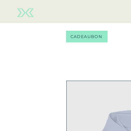
Team wear
Ballen
Ne
CADEAUBON