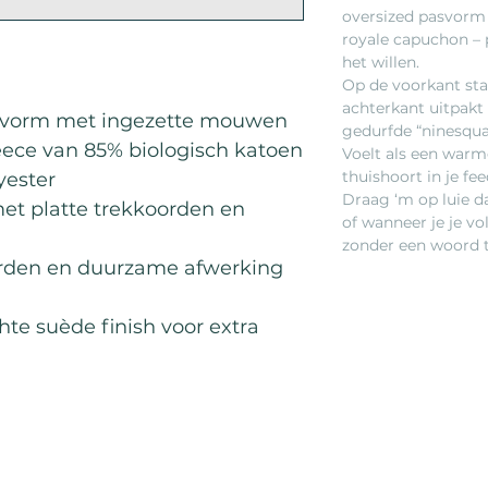
oversized pasvorm 
royale capuchon – p
het willen.
Op de voorkant staa
achterkant uitpakt 
asvorm met ingezette mouwen
gedurfde “ninesqua
eece van 85% biologisch katoen
Voelt als een warme 
thuishoort in je fee
yester
Draag ‘m op luie da
t platte trekkoorden en
of wanneer je je vol
zonder een woord 
rden en duurzame afwerking
te suède finish voor extra