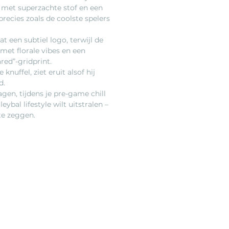
met superzachte stof en een
recies zoals de coolste spelers
t een subtiel logo, terwijl de
met florale vibes en een
red”-gridprint.
knuffel, ziet eruit alsof hij
d.
gen, tijdens je pre-game chill
leybal lifestyle wilt uitstralen –
te zeggen.