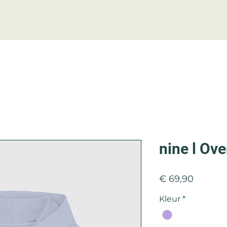
tten & Palen
Trainersmateriaal
Publiciteit
nine l Ov
Prijs
€ 69,90
Kleur
*