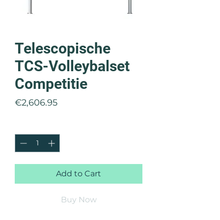
Telescopische
TCS-Volleybalset
Competitie
Price
€2,606.95
Quantity
*
Add to Cart
Buy Now