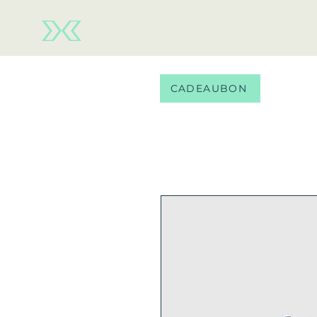
Team wear
Balls
CADEAUBON