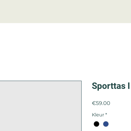
Nets
Accessoires
Conta
Sporttas 
Price
€59.00
Kleur
*