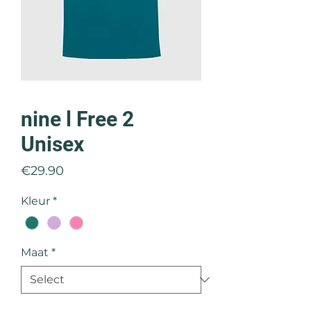
nine l Free 2
Unisex
Price
€29.90
Kleur
*
Maat
*