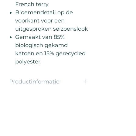
French terry
Bloemendetail op de
voorkant voor een
uitgesproken seizoenslook
Gemaakt van 85%
biologisch gekamd
katoen en 15% gerecycled
polyester
Productinformatie
Gooi ‘m aan. Ontspan. Blijf in je
flow.
Deze lichtgewicht zomerse sweater
Best Sellers
is perfect voor die tussenmomenten
— net na je training, tijdens een
herstelwandeling of op een zwoele
zomeravond.