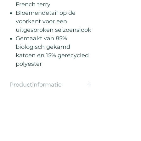
French terry
Bloemendetail op de
voorkant voor een
uitgesproken seizoenslook
Gemaakt van 85%
biologisch gekamd
katoen en 15% gerecycled
polyester
Productinformatie
Gooi ‘m aan. Ontspan. Blijf in je
flow.
Deze lichtgewicht zomerse sweater
Best Sellers
is perfect voor die tussenmomenten
— net na je training, tijdens een
herstelwandeling of op een zwoele
zomeravond.