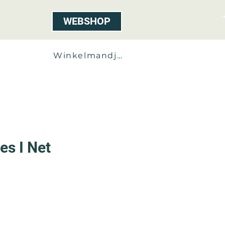
WEBSHOP
ct
Winkelmandje
es I Net