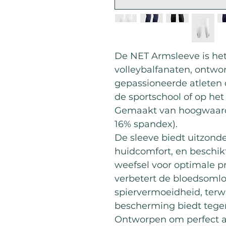
De NET Armsleeve is het
volleybalfanaten, ontwo
gepassioneerde atleten d
de sportschool of op het 
Gemaakt van hoogwaard
16% spandex).
De sleeve biedt uitzonderl
huidcomfort, en beschikt
weefsel voor optimale p
verbetert de bloedsoml
spiervermoeidheid, terw
bescherming biedt teg
Ontworpen om perfect aa