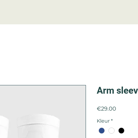
Nets
Accessoires
Conta
Arm sleev
Price
€29.00
Kleur
*