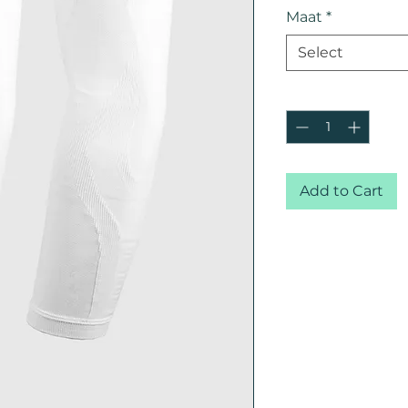
Maat
*
Select
Quantity
*
Add to Cart