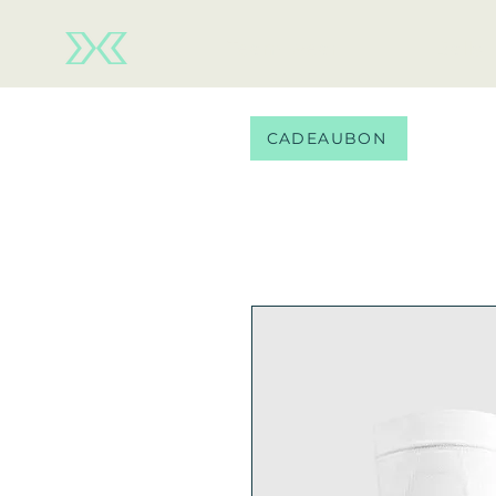
Team wear
Balls
CADEAUBON