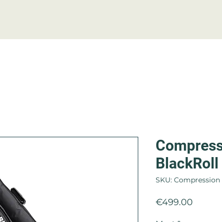
Nets
Accessoires
Conta
Compressi
BlackRoll
SKU: Compression
Price
€499.00