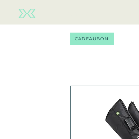
Team wear
Balls
CADEAUBON