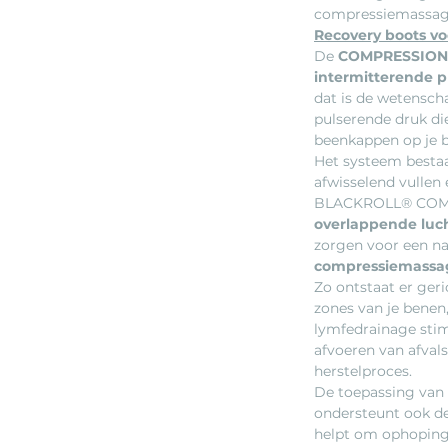
compressiemassag
Recovery boots voo
De
COMPRESSION
intermitterende 
dat is de wetensch
pulserende druk di
beenkappen op je 
Het systeem bestaa
afwisselend vullen 
BLACKROLL® COMP
overlappende luc
zorgen voor een n
compressiemassa
Zo ontstaat er geri
zones van je benen
lymfedrainage stimu
afvoeren van afvals
herstelproces.
De toepassing van
ondersteunt ook d
helpt om ophoping