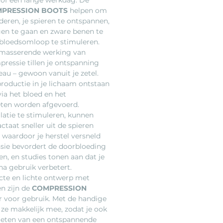
MPRESSION BOOTS
helpen om
deren, je spieren te ontspannen,
en te gaan en zware benen te
 bloedsomloop te stimuleren.
 masserende werking van
essie tillen je ontspanning
eau – gewoon vanuit je zetel.
productie in je lichaam ontstaan
via het bloed en het
ten worden afgevoerd.
latie te stimuleren, kunnen
actaat sneller uit de spieren
 waardoor je herstel versneld
sie bevordert de doorbloeding
en, en studies tonen aan dat je
na gebruik verbetert.
cte en lichte ontwerp met
en zijn de
COMPRESSION
r voor gebruik. Met de handige
ze makkelijk mee, zodat je ook
eten van een ontspannende