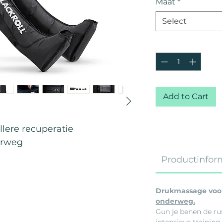
Maat
*
Select
Quantity
*
Add to Cart
llere recuperatie
erweg
Productinfor
Drukmassage voor
onderweg.
Gun je benen de ru
intensieve trainin