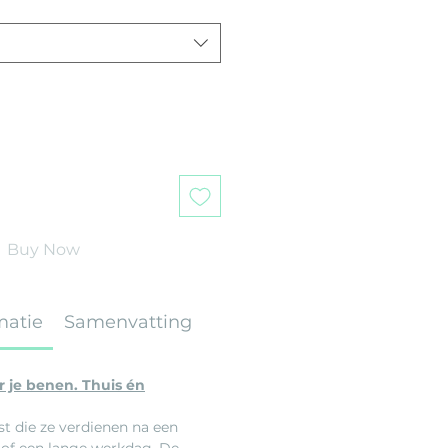
Buy Now
matie
Samenvatting
 je benen. Thuis én
st die ze verdienen na een
g of een lange werkdag. De