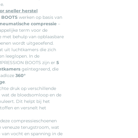
e.
r sneller herstel
 BOOTS
werken op basis van
pneumatische compressie
–
appelijke term voor de
e met behulp van opblaasbare
benen wordt uitgeoefend.
t uit luchtkamers die zich
en leeglopen. In de
RESSION BOOTS zijn er
5
htkamers
geïntegreerd, die
aadloze
360°
ge
.
chte druk op verschillende
, wat de bloedsomloop en de
leert. Dit helpt bij het
toffen en versnelt het
 deze compressieschoenen
e veneuze terugstroom, wat
 van vocht en spanning in de