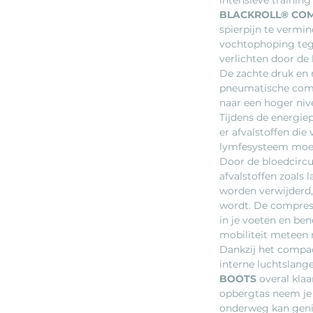
BLACKROLL® CO
spierpijn te vermin
vochtophoping teg
verlichten door de
De zachte druk en
pneumatische compr
naar een hoger niv
Tijdens de energie
er afvalstoffen die 
lymfesysteem moe
Door de bloedcircu
afvalstoffen zoals l
worden verwijderd,
wordt. De compres
in je voeten en ben
mobiliteit meteen 
Dankzij het compa
interne luchtslang
BOOTS
overal klaa
opbergtas neem je 
onderweg kan geni