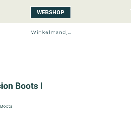
WEBSHOP
ct
Winkelmandje
on Boots I
 Boots