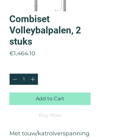
Combiset
Volleybalpalen, 2
stuks
Price
€1,464.10
Quantity
*
Add to Cart
Buy Now
Met touw/katrolverspanning