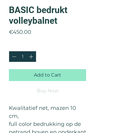
BASIC bedrukt
volleybalnet
Price
€450.00
Quantity
*
Add to Cart
Buy Now
Kwalitatief net, mazen 10
cm,
full color bedrukking op de
netrand boven en onderkant