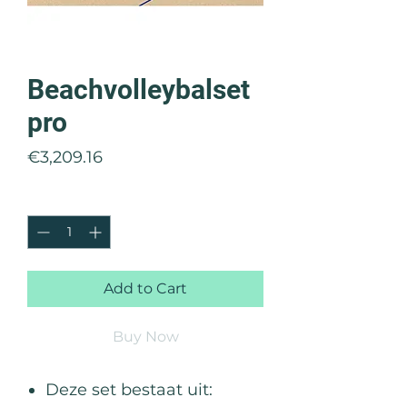
Beachvolleybalset
pro
Price
€3,209.16
Quantity
*
Add to Cart
Buy Now
Deze set bestaat uit: