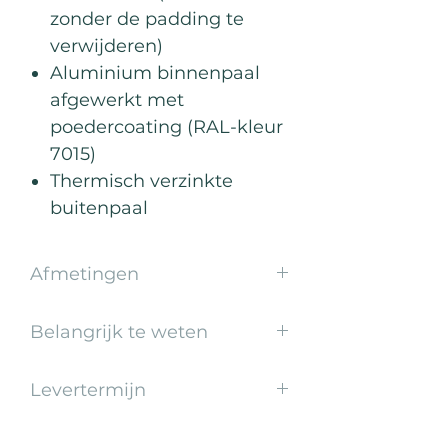
zonder de padding te
verwijderen)
Aluminium binnenpaal
afgewerkt met
poedercoating (RAL-kleur
7015)
Thermisch verzinkte
buitenpaal
Afmetingen
Complete paal (laagste stand):
Belangrijk te weten
Incl. balken: 300x160x208 cm
Excl. balken: 50x60x208 cm
Te gebruiken voor drie
Binnenpaal: 8,8x16,2x199 cm
Levertermijn
verschillende beachsporten:
Buitenpaal: 50x60x140 cm
beachvolleybal, beachtennis en
1-2 weken
beachvoetvolleybal