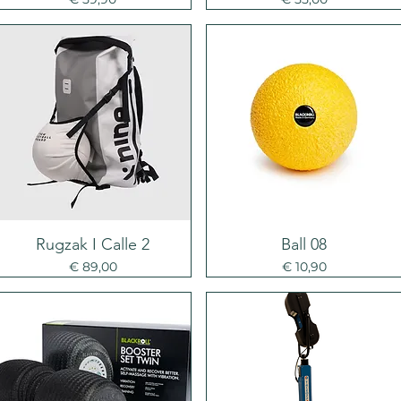
Rugzak I Calle 2
Ball 08
Prijs
Prijs
€ 89,00
€ 10,90