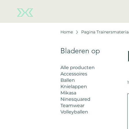
Team wear
Ballen
Ne
Home
Pagina Trainersmateria
Bladeren op
Alle producten
Accessoires
Ballen
Knielappen
Mikasa
Ninesquared
Teamwear
Volleyballen