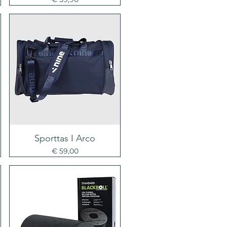
Sporttas I Arco
Prijs
€ 59,00