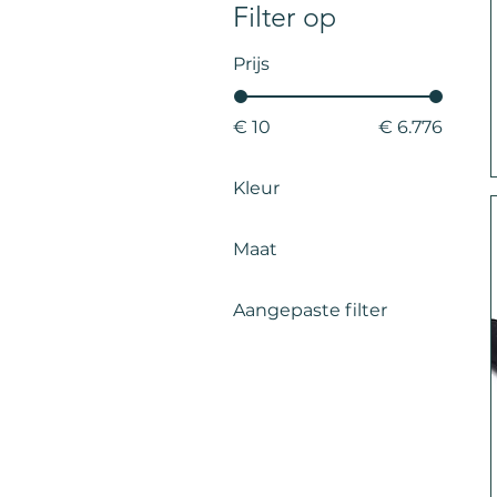
Filter op
Prijs
€ 10
€ 6.776
Kleur
Maat
Large
Aangepaste filter
Medium
Accessoires
Small