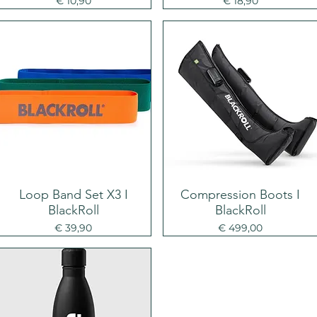
€ 10,90
€ 18,90
Loop Band Set X3 I
Compression Boots I
BlackRoll
BlackRoll
Prijs
Prijs
€ 39,90
€ 499,00