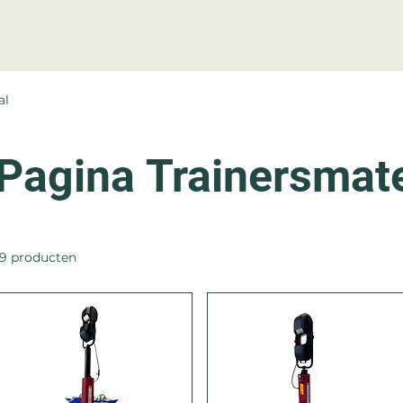
tten & Palen
Trainersmateriaal
Publiciteit
al
Pagina Trainersmate
19 producten