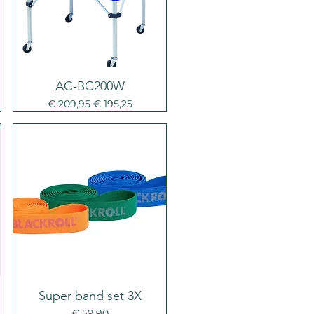
AC-BC200W
Normale prijs
Verkoopprijs
€ 209,95
€ 195,25
Super band set 3X
Prijs
€ 59,90