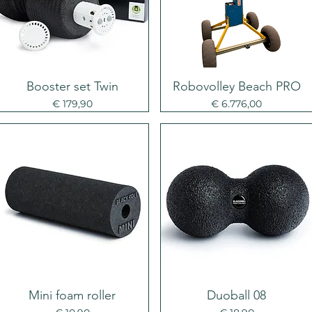
Booster set Twin
Robovolley Beach PRO
Prijs
Prijs
€ 179,90
€ 6.776,00
Mini foam roller
Duoball 08
Prijs
Prijs