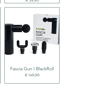
€ 39,90
Fascia Gun I BlackRoll
Prijs
€ 149,90