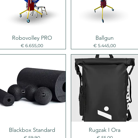
Robovolley PRO
Ballgun
Prijs
Prijs
€ 6.655,00
€ 5.445,00
Blackbox Standard
Rugzak I Ora
Prijs
Prijs
€ 59,90
€ 55,00