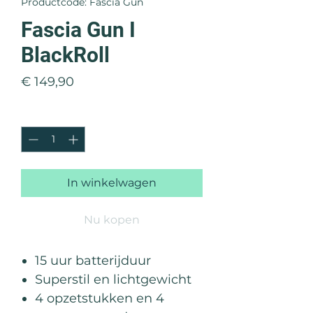
Productcode: Fascia Gun
Fascia Gun I
BlackRoll
Prijs
€ 149,90
Aantal
*
In winkelwagen
Nu kopen
15 uur batterijduur
Superstil en lichtgewicht
4 opzetstukken en 4