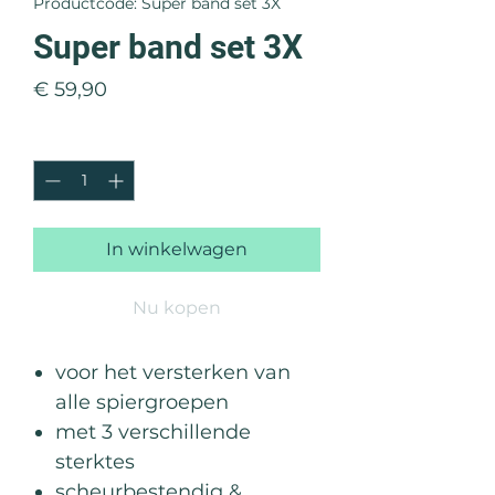
Productcode: Super band set 3X
Super band set 3X
Prijs
€ 59,90
Aantal
*
In winkelwagen
Nu kopen
voor het versterken van
alle spiergroepen
met 3 verschillende
sterktes
scheurbestendig &