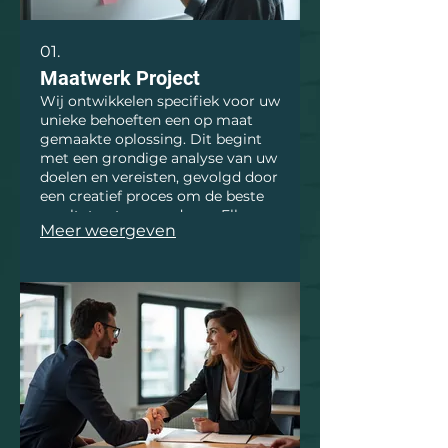
01.
Maatwerk Project
Wij ontwikkelen specifiek voor uw
unieke behoeften een op maat
gemaakte oplossing. Dit begint
met een grondige analyse van uw
doelen en vereisten, gevolgd door
een creatief proces om de beste
resultaten te garanderen. Elke
Meer weergeven
stap wordt nauw met u
afgestemd voor maximale
tevredenheid. Uw visie wordt onze
realiteit.