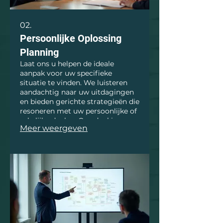
02.
Persoonlijke Oplossing
Planning
Laat ons u helpen de ideale
aanpak voor uw specifieke
situatie te vinden. We luisteren
aandachtig naar uw uitdagingen
en bieden gerichte strategieën die
resoneren met uw persoonlijke of
zakelijke doelen. Ons doel is om
Meer weergeven
een pad uit te stippelen dat leidt
tot succes. Krijg de begeleiding
die u nodig heeft om vooruit te
komen.