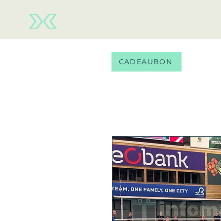
Team wear
Balls
CADEAUBON