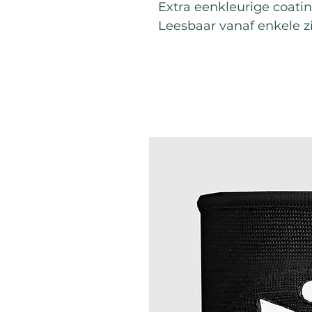
Extra eenkleurige coati
Leesbaar vanaf enkele zi
Best Sellers