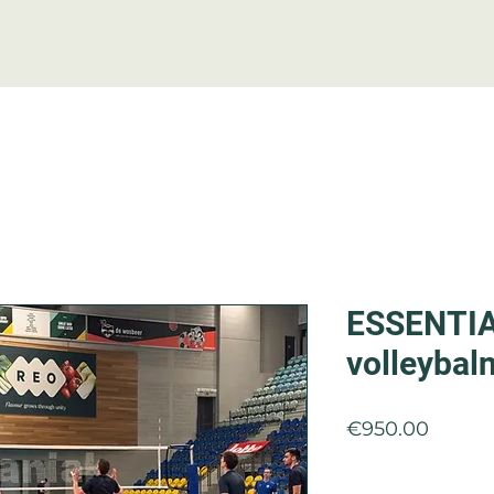
Nets
Accessoires
Conta
ESSENTIA
volleybal
Price
€950.00
Quantity
*