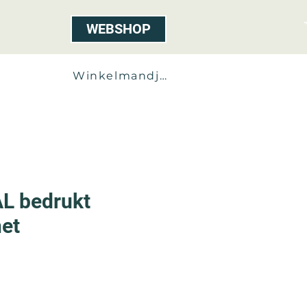
WEBSHOP
ct
Winkelmandje
L bedrukt
net