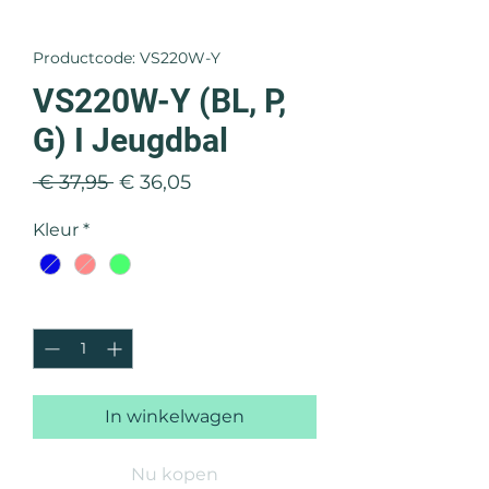
Productcode: VS220W-Y
VS220W-Y (BL, P,
G) I Jeugdbal
Normale
Verkoopprijs
 € 37,95 
€ 36,05
prijs
Kleur
*
Aantal
*
In winkelwagen
Nu kopen