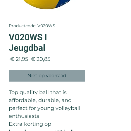
Productcode: V020WS
V020WS I
Jeugdbal
Normale
Verkoopprijs
 € 21,95 
€ 20,85
prijs
Niet op voorraad
Top quality ball that is
affordable, durable, and
perfect for young volleyball
enthusiasts
Extra korting op