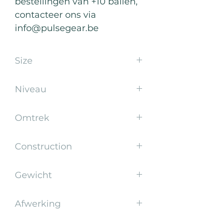
bestellingen van +10 ballen,
contacteer ons via
info@pulsegear.be
Size
5
Niveau
School
Omtrek
65-67 cm
Construction
Laminated
Gewicht
260-280gr
Afwerking