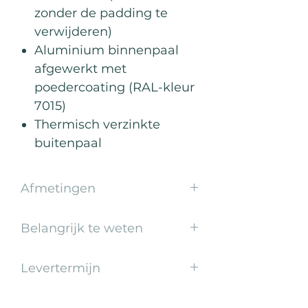
zonder de padding te
verwijderen)
Aluminium binnenpaal
afgewerkt met
poedercoating (RAL-kleur
7015)
Thermisch verzinkte
buitenpaal
Afmetingen
Complete paal (laagste stand):
Belangrijk te weten
Incl. balken: 300x160x208 cm
Excl. balken: 50x60x208 cm
Te gebruiken voor drie
Binnenpaal: 8,8x16,2x199 cm
Levertermijn
verschillende beachsporten:
Buitenpaal: 50x60x140 cm
beachvolleybal, beachtennis en
1-2 weken
beachvoetvolleybal