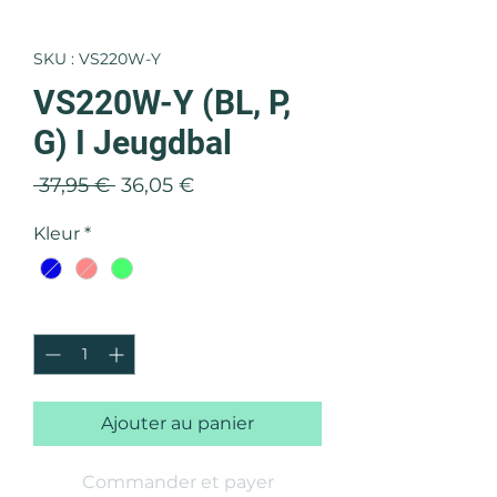
SKU : VS220W-Y
VS220W-Y (BL, P,
G) I Jeugdbal
Prix
Prix
 37,95 € 
36,05 €
original
promotionnel
Kleur
*
Quantité
*
Ajouter au panier
Commander et payer