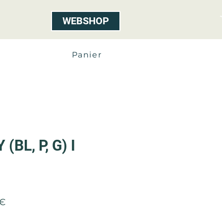
WEBSHOP
ONTACT
Panier
(BL, P, G) I
Prix
 €
l
promotionnel