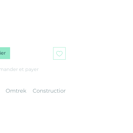
ier
ander et payer
Omtrek
Construction
Gewicht
Afwerking