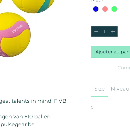
Quantité
*
Ajouter au pan
Comm
Size
Niveau
est talents in mind, FIVB
5
ingen van +10 ballen,
@pulsegear.be