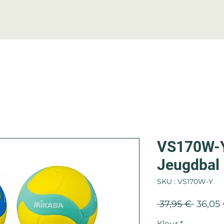
BALLONS
FILETS
ACCESSOIRES
C
VS170W-Y 
Jeugdbal
SKU : VS170W-Y
Prix
 37,95 € 
36,05
origina
Kleur
*