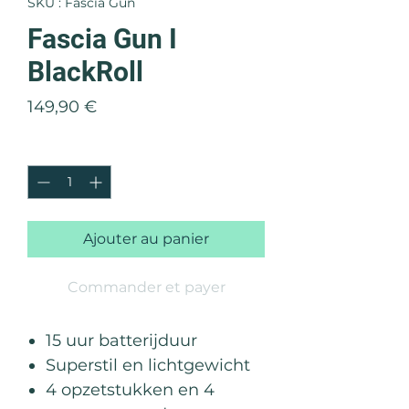
SKU : Fascia Gun
Fascia Gun I
BlackRoll
Prix
149,90 €
Quantité
*
Ajouter au panier
Commander et payer
15 uur batterijduur
Superstil en lichtgewicht
4 opzetstukken en 4