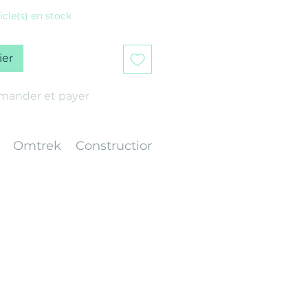
ticle(s) en stock
ier
ander et payer
Omtrek
Construction
Gewicht
Afwerking