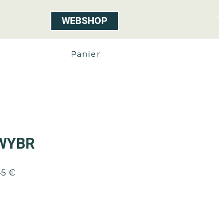
WEBSHOP
ONTACT
Panier
WYBR
Prix
45 €
al
promotionnel