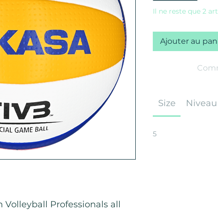
Il ne reste que 2 ar
Ajouter au pan
Comm
Size
Niveau
5
Volleyball Professionals all