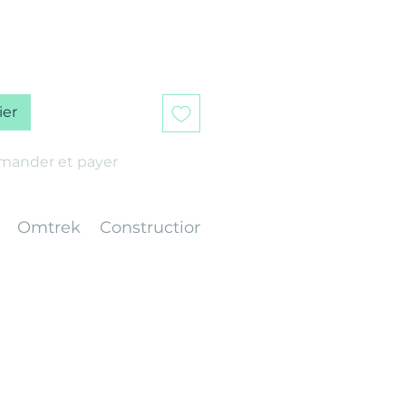
ier
ander et payer
Omtrek
Construction
Gewicht
Afwerking