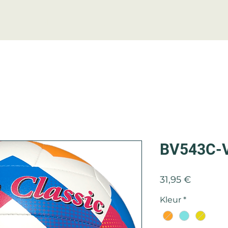
BALLONS
FILETS
ACCESSOIRES
C
BV543C-V
Prix
31,95 €
Kleur
*