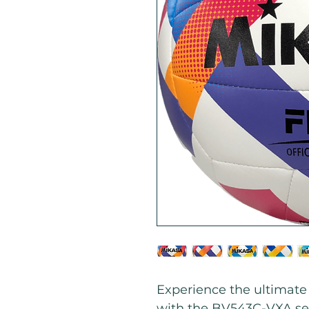
Experience the ultimate 
with the BV543C-VXA se