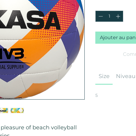
Quantité
*
Ajouter au pan
Comm
Size
Niveau
5
pleasure of beach volleyball
ries